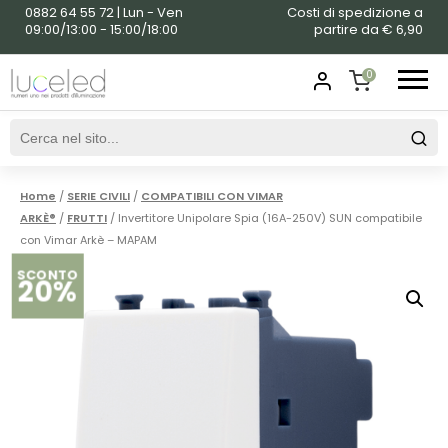
0882 64 55 72 | Lun - Ven
Costi di spedizione a
09:00/13:00 - 15:00/18:00
partire da € 6,90
0
SHOPPING
CART
Home
/
SERIE CIVILI
/
COMPATIBILI CON VIMAR
ARKÈ®
/
FRUTTI
/ Invertitore Unipolare Spia (16A-250V) SUN compatibile
con Vimar Arkè – MAPAM
SCONTO
20%