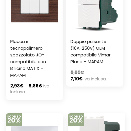
Placca in
Doppio pulsante
tecnopolimero
(10A-250V) GEM
spazzolato JOY
compatibile Vimar
compatibile con
Plana – MAPAM
BTicino MATIX –
8,90
€
MAPAM
7,10
€
Iva Inclusa
2,93
€
–
5,86
€
Iva
Inclusa
SCONTO
SCONTO
20%
20%