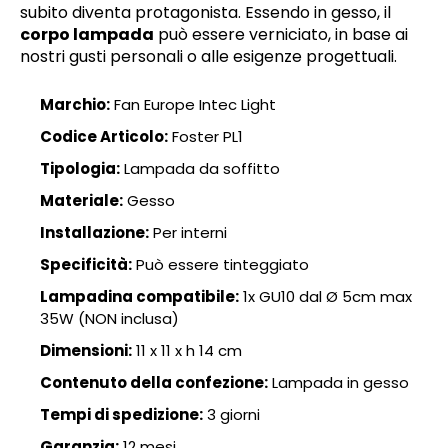
subito diventa protagonista. Essendo in gesso, il
corpo lampada
può essere verniciato, in base ai
nostri gusti personali o alle esigenze progettuali.
Marchio:
Fan Europe Intec Light
Codice Articolo:
Foster PL1
Tipologia:
Lampada da soffitto
Materiale:
Gesso
Installazione:
Per interni
Specificità:
Può essere tinteggiato
Lampadina compatibile:
1x GU10 dal Ø 5cm max
35W (NON inclusa)
Dimensioni:
11 x 11 x h 14 cm
Contenuto della confezione:
Lampada in gesso
Tempi di spedizione:
3 giorni
Garanzia:
12 mesi