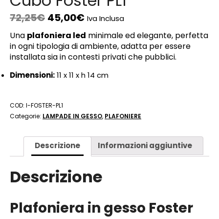
Cubo Foster PL1
72,25
€
45,00
€
Iva Inclusa
Una
plafoniera led
minimale ed elegante, perfetta
in ogni tipologia di ambiente, adatta per essere
installata sia in contesti privati che pubblici.
Dimensioni:
11 x 11 x h 14 cm
COD:
I-FOSTER-PL1
Categorie:
LAMPADE IN GESSO
,
PLAFONIERE
Descrizione
Informazioni aggiuntive
Descrizione
Plafoniera in gesso Foster