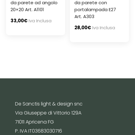
da parete ad angolo
da parete con
20×20 Art. A1101
portalampada E27
Art. A303
33,00
€
Iva Inclusa
28,00
€
Iva Inclusa
De Sanctis light & design snc
Via Giuseppe di Vittorio 129A
71011 Apricena FG
P. IVA IT03683030716