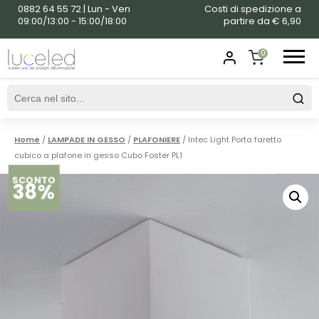
0882 64 55 72 | Lun - Ven
Costi di spedizione a
09:00/13:00 - 15:00/18:00
partire da € 6,90
0
SHOPPING
CART
Home
/
LAMPADE IN GESSO
/
PLAFONIERE
/ Intec Light Porta faretto
cubico a plafone in gesso Cubo Foster PL1
SCONTO
38%