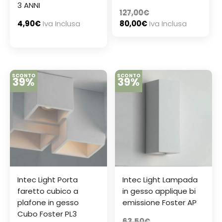
3 ANNI
127,00
€
4,90
€
Iva Inclusa
80,00
€
Iva Inclusa
SCONTO
SCONTO
39%
39%
Intec Light Porta
Intec Light Lampada
faretto cubico a
in gesso applique bi
plafone in gesso
emissione Foster AP
Cubo Foster PL3
63,50
€