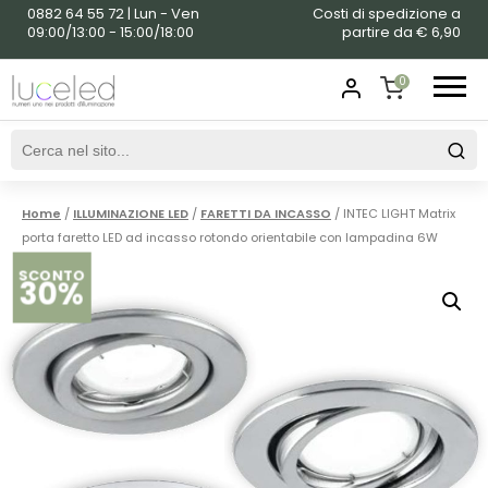
0882 64 55 72 | Lun - Ven
Costi di spedizione a
09:00/13:00 - 15:00/18:00
partire da € 6,90
0
SHOPPING
CART
Home
/
ILLUMINAZIONE LED
/
FARETTI DA INCASSO
/ INTEC LIGHT Matrix
porta faretto LED ad incasso rotondo orientabile con lampadina 6W
SCONTO
30%