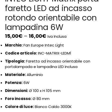
faretto LED ad incasso
rotondo orientabile con
lampadina 6W
15,00
€
–
16,00
€
Iva Inclusa
Marchio:
Fan Europe Intec Light
Codice articolo:
INC-MATRIX-LEDM1
Tipologia:
Faretto ad incasso orientabile con
portalampada e lampadina LED inclusa
Materiale:
Alluminio
Potenza:
6W
Dimensioni:
Ø 100 x H 105 mm
Foro incasso:
Ø 80 mm
Colore di luce:
Bianco Caldo 3000K