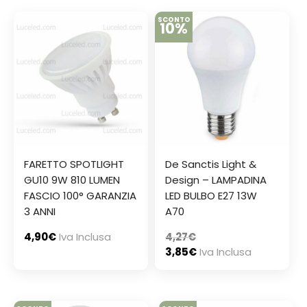
SCONTO
10%
FARETTO SPOTLIGHT
De Sanctis Light &
GU10 9W 810 LUMEN
Design – LAMPADINA
FASCIO 100° GARANZIA
LED BULBO E27 13W
3 ANNI
A70
4,90
€
Iva Inclusa
4,27
€
3,85
€
Iva Inclusa