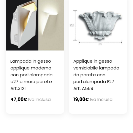
Lampada in gesso
Applique in gesso
applique moderno
verniciabile lampada
con portalampada
da parete con
e27 a muro parete
portalampada E27
Art.3121
Art. A569
47,00
€
Iva Inclusa
19,00
€
Iva Inclusa