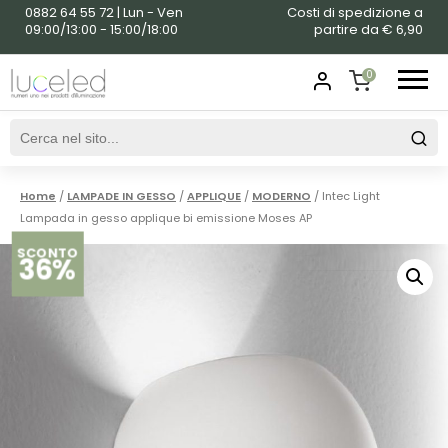
0882 64 55 72 | Lun - Ven
Costi di spedizione a
09:00/13:00 - 15:00/18:00
partire da € 6,90
0
SHOPPING
CART
Home
/
LAMPADE IN GESSO
/
APPLIQUE
/
MODERNO
/ Intec Light
Lampada in gesso applique bi emissione Moses AP
SCONTO
36%