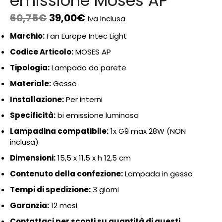
emissione Moses AP
60,75
€
39,00
€
Iva Inclusa
Marchio:
Fan Europe Intec Light
Codice Articolo:
MOSES AP
Tipologia:
Lampada da parete
Materiale:
Gesso
Installazione:
Per interni
Specificità:
bi emissione luminosa
Lampadina compatibile:
1x G9 max 28W (NON
inclusa)
Dimensioni:
15,5 x 11,5 x h 12,5 cm
Contenuto della confezione:
Lampada in gesso
Tempi di spedizione:
3 giorni
Garanzia:
12 mesi
Contattaci per sconti su quantità di questi