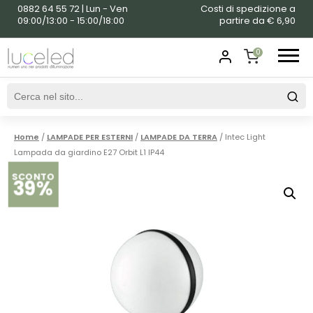
0882 64 55 72 | Lun - Ven
Costi di spedizione a
09:00/13:00 - 15:00/18:00
partire da € 6,90
0
SHOPPING
CART
Home
/
LAMPADE PER ESTERNI
/
LAMPADE DA TERRA
/ Intec Light
Lampada da giardino E27 Orbit L1 IP44
SCONTO
39%