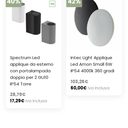
40%
42%
Spectrum Led
Intec Light Applique
applique da esterno
Led Amon Small 6W
con portalampada
IP54 4000k 360 gradi
doppio per 2 GU10
103,25
€
IP54 Torre
60,00
€
Iva Inclusa
28,79
€
17,29
€
Iva Inclusa