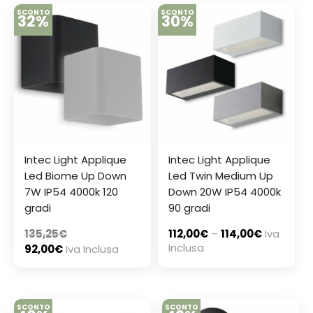
SCONTO
SCONTO
32%
30%
Intec Light Applique
Intec Light Applique
Led Biome Up Down
Led Twin Medium Up
7W IP54 4000k 120
Down 20W IP54 4000k
gradi
90 gradi
135,25
€
112,00
€
–
114,00
€
Iva
Inclusa
92,00
€
Iva Inclusa
SCONTO
SCONTO