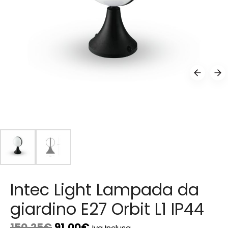
Intec Light Lampada da
giardino E27 Orbit L1 IP44
150,25
€
91,00
€
Iva Inclusa