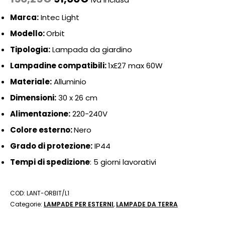
Marca:
Intec Light
Modello:
Orbit
Tipologia:
Lampada da giardino
Lampadine compatibili:
1xE27 max 60W
Materiale:
Alluminio
Dimensioni:
30 x 26 cm
Alimentazione:
220-240V
Colore esterno:
Nero
Grado di protezione:
IP44
Tempi di spedizione
: 5 giorni lavorativi
COD:
LANT-ORBIT/L1
Categorie:
LAMPADE PER ESTERNI
,
LAMPADE DA TERRA