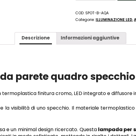
AQA
APPLIQUE
COD:
SPOT-B-AQA
LED
Categorie:
ILLUMINAZIONE LED
,
8W
LAMPADA
DA
Descrizione
Informazioni aggiuntive
PARETE
PER
QUADRO
O
SPECCHIO
da parete quadro specchi
QUANTITÀ
termoplastica finitura cromo, LED integrato e diffusore in
 la visibilità di uno specchio. Il materiale termoplastic
a e un minimal design ricercato. Questa
lampada per 