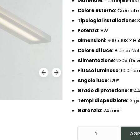
Materiale:
Termoplastica /
Colore esterno:
Cromato
Tipologia installazione:
S
Potenza:
8W
Dimensioni:
300 x 108 X H
Colore di luce:
Bianco Nat
Alimentazione:
230V (Driv
Flusso luminoso:
600 Lu
Angolo luce:
120°
Grado di protezione:
IP4
Tempi di spedizione:
3 gio
Garanzia:
24 mesi
INTEC
AGG
LIGHT