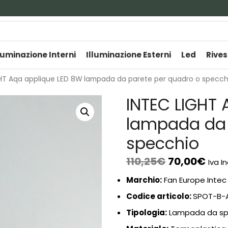
luminazione Interni
Illuminazione Esterni
Led
Rives
HT Aqa applique LED 8W lampada da parete per quadro o specch
INTEC LIGHT
lampada da 
specchio
110,25
€
70,00
€
Iva I
Marchio:
Fan Europe Intec 
Codice articolo:
SPOT-B-
Tipologia:
Lampada da sp