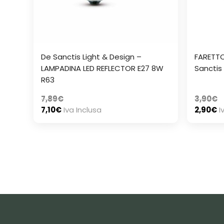
De Sanctis Light & Design –
FARETTO
LAMPADINA LED REFLECTOR E27 8W
Sanctis
R63
7,89
€
3,90
€
7,10
€
Iva Inclusa
2,90
€
I