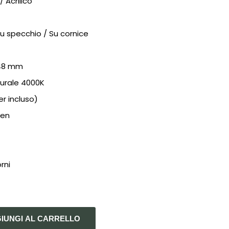
 Acrilico
u specchio / Su cornice
 48 mm
urale 4000K
er incluso)
men
4
rni
IUNGI AL CARRELLO