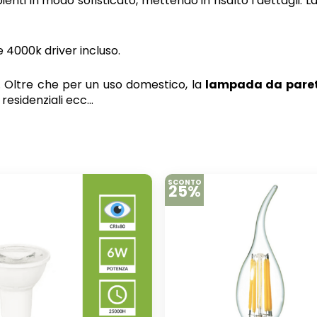
ienti in modo sofisticato, mettendo in risalto i dettagli.
 4000k driver incluso.
. Oltre che per un uso domestico, la
lampada da pare
i residenziali ecc…
SCONTO
25%