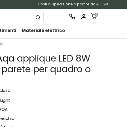
Costi di spedizione a partire da € 6,90
0
timenti
Materiale elettrico
SHOPPING
CART
io
Nessu
 Aqa applique LED 8W
prodo
nel
parete per quadro o
carrel
nclusa
Light
AQA
ecchio