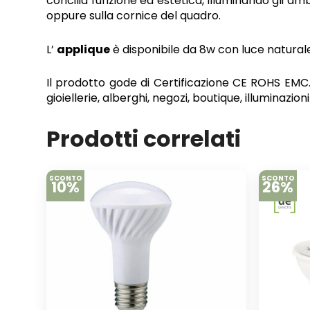
concilia funzione ed estetica, illuminando gli amb
oppure sulla cornice del quadro.
L’
applique
è disponibile da 8w con luce naturale
Il prodotto gode di Certificazione CE ROHS EMC
gioiellerie, alberghi, negozi, boutique, illuminazion
Prodotti correlati
SCONTO
SCONTO
10%
26%