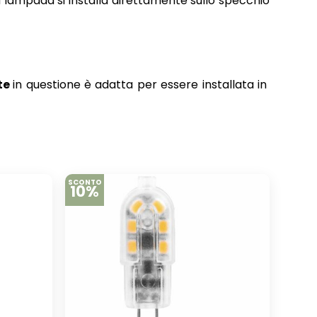
 La lampada si installa direttamente sullo specchio
te
in questione è adatta per essere installata in
SCONTO
10%