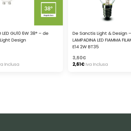
 LED GU10 6W 38° – de
De Sanctis Light & Design 
 Light Design
LAMPADINA LED FIAMMA FIL
E14 2W BT35
3,50
€
va Inclusa
2,61
€
Iva Inclusa