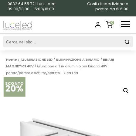
0882 64 55 72 | Lun - Ven
Costi di spedizione a
09:00/13:00 - 15:00/18:00
partire da € 6,90
0
SHOPPING
CART
Home
/
ILLUMINAZIONE LED
/
ILLUMINAZIONE A BINARIO
/
BINARI
MAGNETICI 48V
/ Giunzione a T in alluminio per binario 48V
parete/parete o soffitto/soffitto – Gea Led
SCONTO
20%