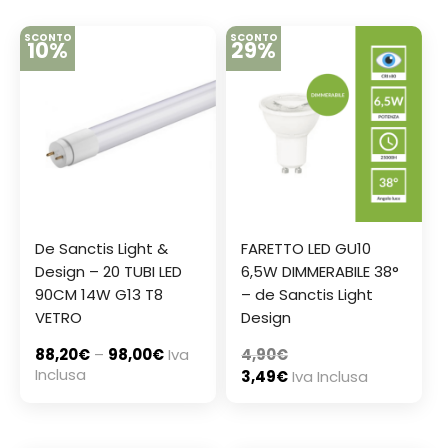
SCONTO
SCONTO
10%
29%
De Sanctis Light &
FARETTO LED GU10
Design – 20 TUBI LED
6,5W DIMMERABILE 38°
90CM 14W G13 T8
– de Sanctis Light
VETRO
Design
88,20
€
–
98,00
€
Iva
4,90
€
Inclusa
3,49
€
Iva Inclusa