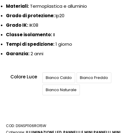
Materiali:
Termoplastica e alluminio
Grado di protezione:
Ip20
Grado IK:
IK08
Classe isolamento:
II
Tempi di spedizione:
1 giorno
Garanzia:
2 anni
Colore Luce
Bianco Caldo
Bianco Freddo
Bianco Naturale
COD:
DSNSP1106RO15W
Categorie:
ILLUMINAZIONE LED
,
PANNELLI E MINI PANNELLI
,
MINI