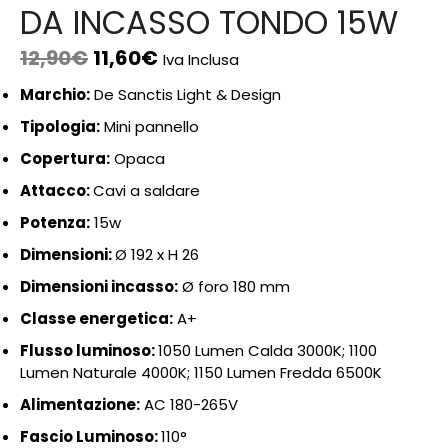
DA INCASSO TONDO 15W
12,90
€
11,60
€
Iva Inclusa
Marchio:
De Sanctis Light & Design
Tipologia:
Mini pannello
Copertura:
Opaca
Attacco:
Cavi a saldare
Potenza:
15w
Dimensioni:
Ø 192 x H 26
Dimensioni incasso:
Ø foro 180 mm
Classe energetica:
A+
Flusso luminoso:
1050 Lumen Calda 3000K; 1100
Lumen Naturale 4000K; 1150 Lumen Fredda 6500K
Alimentazione:
AC 180-265V
Fascio Luminoso:
110°