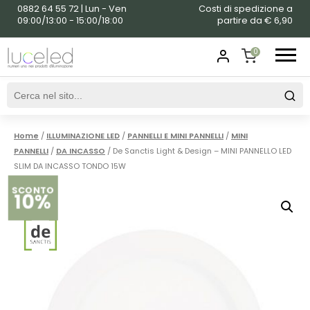
0882 64 55 72 | Lun - Ven
Costi di spedizione a
09:00/13:00 - 15:00/18:00
partire da € 6,90
0
SHOPPING
CART
Home
/
ILLUMINAZIONE LED
/
PANNELLI E MINI PANNELLI
/
MINI
PANNELLI
/
DA INCASSO
/ De Sanctis Light & Design – MINI PANNELLO LED
SLIM DA INCASSO TONDO 15W
SCONTO
10%