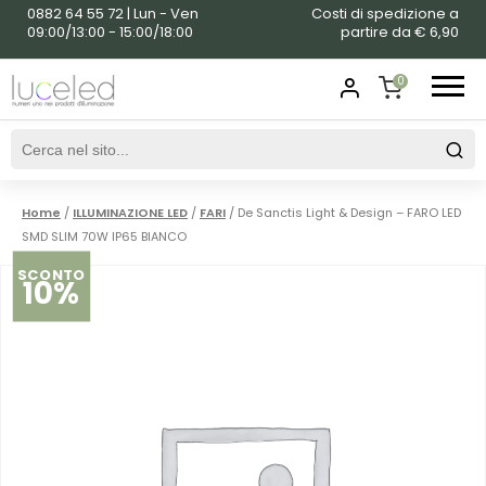
0882 64 55 72 | Lun - Ven
Costi di spedizione a
09:00/13:00 - 15:00/18:00
partire da € 6,90
0
SHOPPING
CART
Home
/
ILLUMINAZIONE LED
/
FARI
/ De Sanctis Light & Design – FARO LED
SMD SLIM 70W IP65 BIANCO
SCONTO
10%