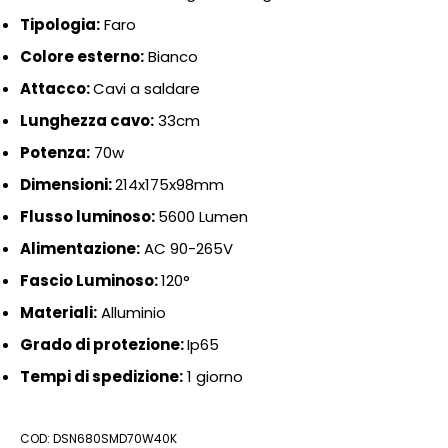
Tipologia:
Faro
Colore esterno:
Bianco
Attacco:
Cavi a saldare
Lunghezza cavo:
33cm
Potenza:
70w
Dimensioni:
214x175x98mm
Flusso luminoso:
5600 Lumen
Alimentazione:
AC 90-265V
Fascio Luminoso:
120°
Materiali:
Alluminio
Grado di protezione:
Ip65
Tempi di spedizione:
1 giorno
COD:
DSN680SMD70W40K