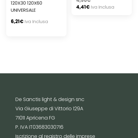
4,90
€
120X30 120X60
4,41
€
Iva Inclusa
UNIVERSALE
6,21
€
Iva Inclusa
De Sanctis light & design snc
Via Giuseppe di Vittorio 129A
71011 Apricena FG
P. IVA IT03683030716
Iscrizione al registro delle imprese