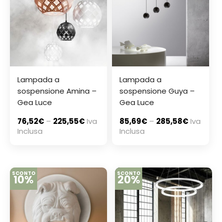
Lampada a
Lampada a
sospensione Amina –
sospensione Guya –
Gea Luce
Gea Luce
76,52
€
–
225,55
€
Iva
85,69
€
–
285,58
€
Iva
Inclusa
Inclusa
SCONTO
SCONTO
10%
20%