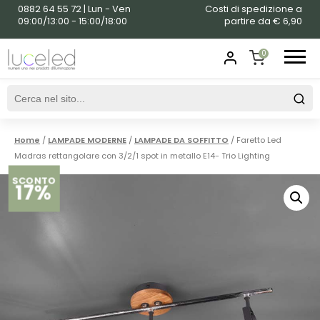
0882 64 55 72 | Lun - Ven
Costi di spedizione a
09:00/13:00 - 15:00/18:00
partire da € 6,90
0
SHOPPING
CART
Home
/
LAMPADE MODERNE
/
LAMPADE DA SOFFITTO
/ Faretto Led
Madras rettangolare con 3/2/1 spot in metallo E14- Trio Lighting
SCONTO
17%