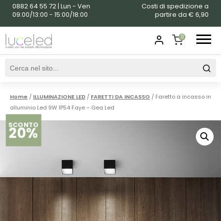
0882 64 55 72 | Lun - Ven
Costi di spedizione a
09:00/13:00 - 15:00/18:00
partire da € 6,90
0
SHOPPING
CART
Home
/
ILLUMINAZIONE LED
/
FARETTI DA INCASSO
/ Faretto a incasso in
alluminio Led 9W IP54 Faye – Gea Led
SCONTO
20%