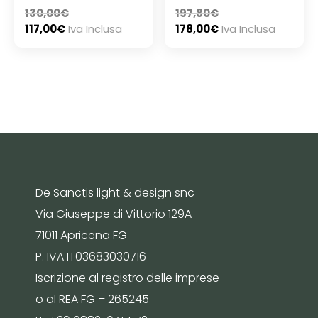
130,00
€
197,80
€
117,00
€
Iva Inclusa
178,00
€
Iva Inclusa
De Sanctis light & design snc
Via Giuseppe di Vittorio 129A
71011 Apricena FG
P. IVA IT03683030716
Iscrizione al registro delle imprese
o al REA FG – 265245