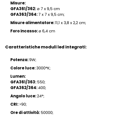
Misure:
GFA361/362:
ø 7 x 9,5 cm
GFA363/364:
7 x 7 x 9,5 cm;
Misure alimentatore:
11,1 x 3,8 x 2,2 cm;
Foro incasso:
ø 6,4 cm
Caratteristiche moduli led integrati:
Potenza:
9W;
Colore luce:
3000°K;
Lumen:
GFA361/363:
550;
GFA362/364:
400;
Angolo luce:
24°;
CRI:
>90;
Ore di attività:
50000;