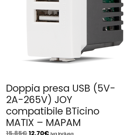
Doppia presa USB (5V-
2A-265V) JOY
compatibile BTicino
MATIX – MAPAM
15,85
€
12,70
€
Iva Inclusa