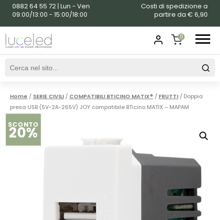
0882 64 55 72 | Lun - Ven
Costi di spedizione a
09:00/13:00 - 15:00/18:00
partire da € 6,90
0
SHOPPING
CART
Home
/
SERIE CIVILI
/
COMPATIBILI BTICINO MATIX®
/
FRUTTI
/ Doppia
presa USB (5V-2A-265V) JOY compatibile BTicino MATIX – MAPAM
SCONTO
20%