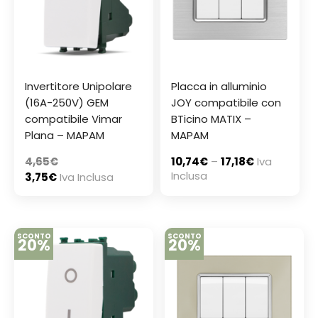
Invertitore Unipolare
Placca in alluminio
(16A-250V) GEM
JOY compatibile con
compatibile Vimar
BTicino MATIX –
Plana – MAPAM
MAPAM
4,65
€
10,74
€
–
17,18
€
Iva
Inclusa
3,75
€
Iva Inclusa
SCONTO
SCONTO
20%
20%