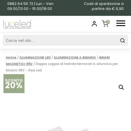
0882 64 55 72 | Lun - Ven
Costi di spedizione a
09:00/13:00 - 15:00/18:00
partire da € 6,90
0
SHOPPING
CART
Home
/
ILLUMINAZIONE LED
/
ILLUMINAZIONE A BINARIO
/
BINARI
MAGNETICI 48V
/ Doppia coppia di testate terminali in alluminio per
binario 48V – Gea Led
SCONTO
20%