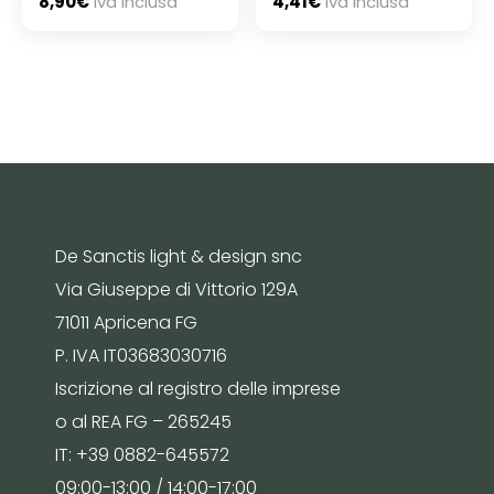
8,90
€
Iva Inclusa
4,41
€
Iva Inclusa
De Sanctis light & design snc
Via Giuseppe di Vittorio 129A
71011 Apricena FG
P. IVA IT03683030716
Iscrizione al registro delle imprese
o al REA FG – 265245
IT: +39 0882-645572
09:00-13:00 / 14:00-17:00