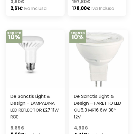
3,50
€
197,80
€
2,61
€
Iva Inclusa
178,00
€
Iva Inclusa
SCONTO
SCONTO
10%
10%
De Sanctis Light &
De Sanctis Light &
Design – LAMPADINA
Design – FARETTO LED
LED REFLECTOR E27 11W
GU5,3 MR16 6W 38°
R80
12V
9,89
€
4,90
€