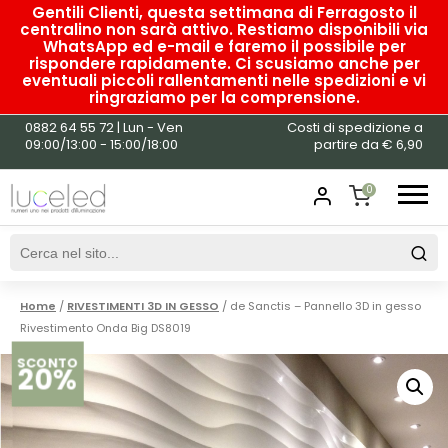
Gentili Clienti, questa settimana di Ferragosto il
centralino non sarà attivo. Restiamo disponibili via
WhatsApp ed e-mail e faremo il possibile per
rispondere rapidamente. Ci scusiamo anche per
eventuali piccoli rallentamenti nelle spedizioni e vi
ringraziamo per la comprensione.
0882 64 55 72 | Lun - Ven
Costi di spedizione a
09:00/13:00 - 15:00/18:00
partire da € 6,90
0
SHOPPING
CART
Home
/
RIVESTIMENTI 3D IN GESSO
/ de Sanctis – Pannello 3D in gesso
Rivestimento Onda Big DS8019
SCONTO
20%