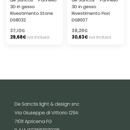
3D in gesso
3D in gesso
Rivestimento Stone
Rivestimento Fiori
DS8032
DS8007
37,10
€
38,29
€
29,68
€
Iva Inclusa
30,63
€
Iva Inclusa
De Sanctis light & design snc
Via Giuseppe di Vittorio 129A
71011 Apricena FG