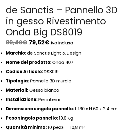
de Sanctis – Pannello 3D
in gesso Rivestimento
Onda Big DS8019
99,40
€
79,52
€
Iva Inclusa
Marchio:
de Sanctis Light & Design
Nome del prodotto:
Onda 407
Codice Articolo:
DS8019
Tipologia:
Pannello 3D murale
Materiali:
Gesso bianco
Installazione:
Per interni
Dimensione singolo pannello:
L 180 x H 60 x P 4 cm
Peso singolo pannello:
13,8 Kg
Quantità minima:
10 pezzi = 10,8 m²