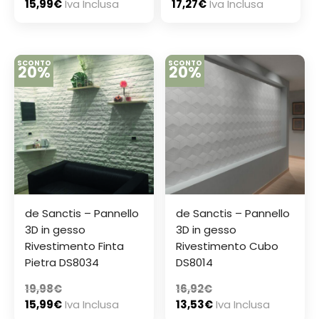
15,99
€
Iva Inclusa
17,27
€
Iva Inclusa
SCONTO
SCONTO
20%
20%
de Sanctis – Pannello
de Sanctis – Pannello
3D in gesso
3D in gesso
Rivestimento Finta
Rivestimento Cubo
Pietra DS8034
DS8014
19,98
€
16,92
€
15,99
€
Iva Inclusa
13,53
€
Iva Inclusa