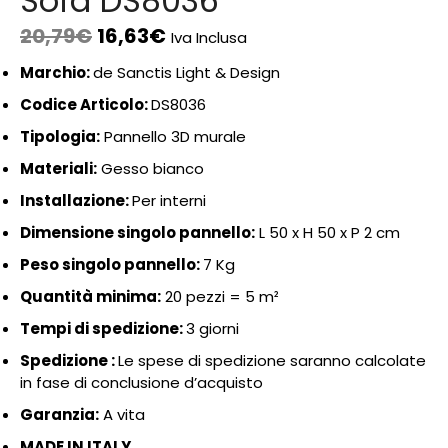
Sofa DS8036
20,79
€
16,63
€
Iva Inclusa
Marchio:
de Sanctis Light & Design
Codice Articolo:
DS8036
Tipologia:
Pannello 3D murale
Materiali:
Gesso bianco
Installazione:
Per interni
Dimensione singolo pannello:
L 50 x H 50 x P 2 cm
Peso singolo pannello:
7 Kg
Quantità minima:
20 pezzi = 5 m²
Tempi di spedizione:
3 giorni
Spedizione :
Le spese di spedizione saranno calcolate
in fase di conclusione d’acquisto
Garanzia:
A vita
MADE IN ITALY