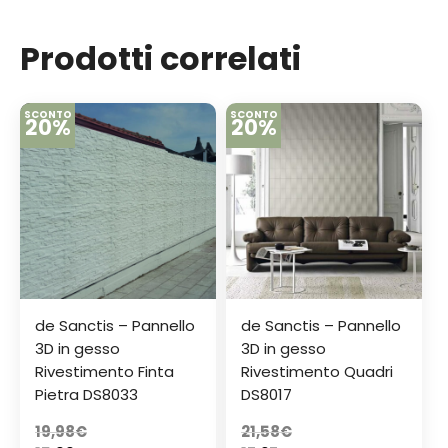
Prodotti correlati
SCONTO
SCONTO
20%
20%
de Sanctis – Pannello
de Sanctis – Pannello
3D in gesso
3D in gesso
Rivestimento Finta
Rivestimento Quadri
Pietra DS8033
DS8017
19,98
€
21,58
€