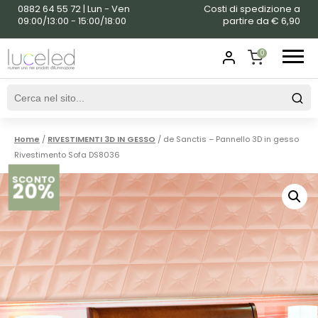
0882 64 55 72 | Lun - Ven
Costi di spedizione a
09:00/13:00 - 15:00/18:00
partire da € 6,90
0
SHOPPING
CART
Home
/
RIVESTIMENTI 3D IN GESSO
/ de Sanctis – Pannello 3D in gesso
Rivestimento Sofa DS8036
SCONTO
20%