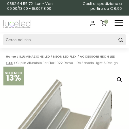
0882 64 55 72 | Lun - Ven
Costi di spedizione a
09:00/13:00 - 15:00/18:00
partire da € 6,90
0
SHOPPING
CART
Home
/
ILLUMINAZIONE LED
/
NEON LED FLEX
/
ACCESSORI NEON LED
FLEX
/ Clip In Alluminio Per Flex 1022 Dome – De Sanctis Light & Design
SCONTO
13%