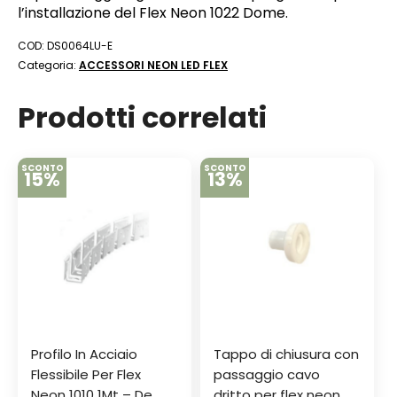
l’installazione del Flex Neon 1022 Dome.
COD:
DS0064LU-E
Categoria:
ACCESSORI NEON LED FLEX
Prodotti correlati
SCONTO
SCONTO
15%
13%
Profilo In Acciaio
Tappo di chiusura con
Flessibile Per Flex
passaggio cavo
Neon 1010 1Mt – De
dritto per flex neon