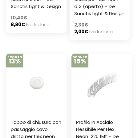
Sanctis Light & Design
d13 (aperto) – De
Sanctis Light & Design
10,40
€
8,80
€
Iva Inclusa
2,30
€
2,00
€
Iva Inclusa
SCONTO
SCONTO
13%
15%
Tappo di chiusura con
Profilo In Acciaio
passaggio cavo
Flessibile Per Flex
dritto per flex neon
Neon 1220 1Mt – De