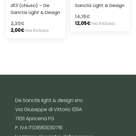
d13 (chiuso) – De
Sanctis Light & Design
Sanctis Light & Design
14,15
€
12,05
€
Iva Inclusa
2,30
€
2,00
€
Iva Inclusa
De Sanctis light & design snc
Via Giuseppe di Vittorio 129A
71011 Apricena FG
P. IVA IT03683030716