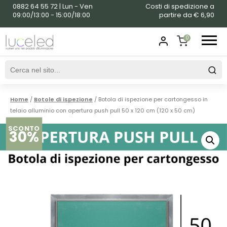
0882 64 55 72 | Lun - Ven
Costi di spedizione a
09:00/13:00 - 15:00/18:00
partire da € 6,90
0
SHOPPING
CART
Home
/
Botole di ispezione
/ Botola di ispezione per cartongesso in
telaio alluminio con apertura push pull 50 x 120 cm (120 x 50 cm)
SCONTO
30%