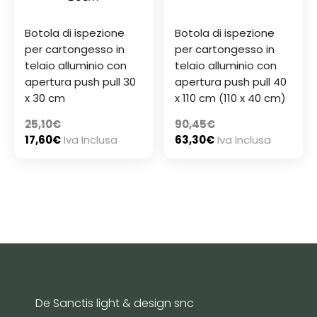
Botola di ispezione
Botola di ispezione
per cartongesso in
per cartongesso in
telaio alluminio con
telaio alluminio con
apertura push pull 30
apertura push pull 40
x 30 cm
x 110 cm (110 x 40 cm)
25,10
€
90,45
€
17,60
€
Iva Inclusa
63,30
€
Iva Inclusa
De Sanctis light & design snc