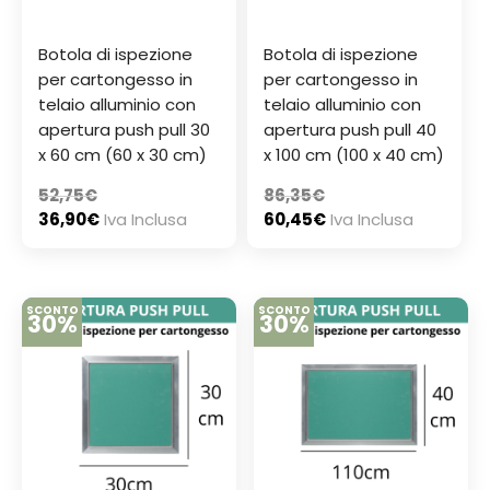
Botola di ispezione
Botola di ispezione
per cartongesso in
per cartongesso in
telaio alluminio con
telaio alluminio con
apertura push pull 30
apertura push pull 40
x 60 cm (60 x 30 cm)
x 100 cm (100 x 40 cm)
52,75
€
86,35
€
36,90
€
Iva Inclusa
60,45
€
Iva Inclusa
SCONTO
SCONTO
30%
30%