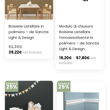
Boiserie Listellare in
Modulo di chiusura
polimero – de Sanctis
Boiserie Listellare
Light & Design
fonoassorbente in
polimero – de Sanctis
52,30
€
Light & Design
39,22
€
Iva Inclusa
19,20
€
–
57,80
€
Iva
Inclusa
SCONTO
SCONTO
25%
25%