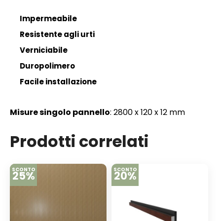
Impermeabile
Resistente agli urti
Verniciabile
Duropolimero
Facile installazione
Misure singolo pannello
: 2800 x 120 x 12 mm
Prodotti correlati
SCONTO
SCONTO
25%
20%