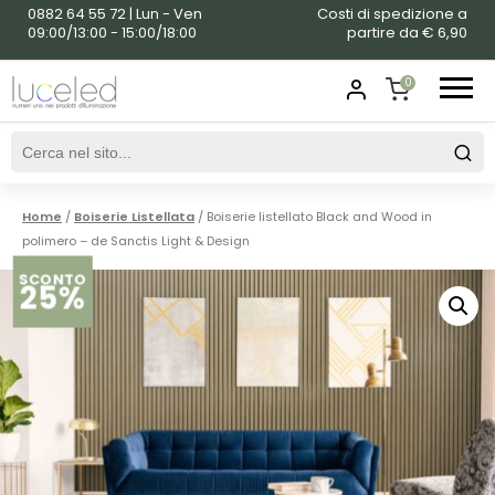
0882 64 55 72 | Lun - Ven
Costi di spedizione a
09:00/13:00 - 15:00/18:00
partire da € 6,90
0
SHOPPING
CART
Home
/
Boiserie Listellata
/ Boiserie listellato Black and Wood in
polimero – de Sanctis Light & Design
SCONTO
25%