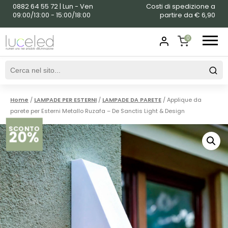
0882 64 55 72 | Lun - Ven
Costi di spedizione a
09:00/13:00 - 15:00/18:00
partire da € 6,90
0
SHOPPING
CART
Home
/
LAMPADE PER ESTERNI
/
LAMPADE DA PARETE
/ Applique da
parete per Esterni Metallo Ruzafa – De Sanctis Light & Design
SCONTO
20%