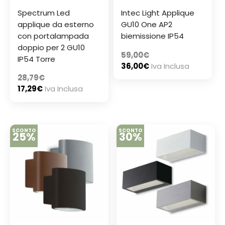
Spectrum Led
Intec Light Applique
applique da esterno
GU10 One AP2
con portalampada
biemissione IP54
doppio per 2 GU10
59,00
€
IP54 Torre
36,00
€
Iva Inclusa
28,79
€
17,29
€
Iva Inclusa
SCONTO
SCONTO
25%
30%