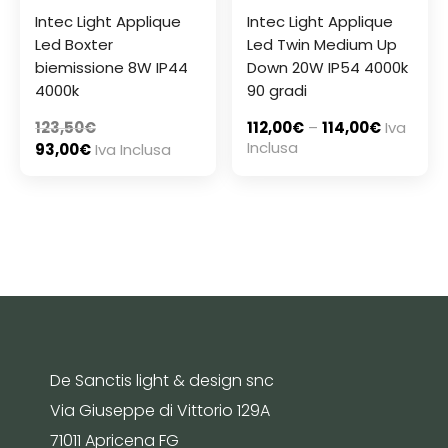
Intec Light Applique
Intec Light Applique
Led Boxter
Led Twin Medium Up
biemissione 8W IP44
Down 20W IP54 4000k
4000k
90 gradi
123,50
€
112,00
€
–
114,00
€
Iva
Inclusa
93,00
€
Iva Inclusa
De Sanctis light & design snc
Via Giuseppe di Vittorio 129A
71011 Apricena FG