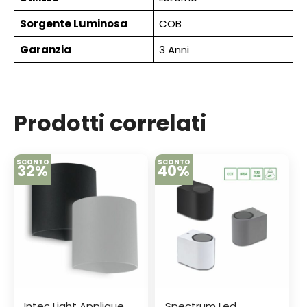
Sorgente Luminosa
COB
Garanzia
3 Anni
Prodotti correlati
SCONTO
SCONTO
32%
40%
Intec Light Applique
Spectrum Led