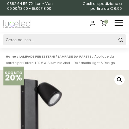
0882 64 55 72 | Lun - Ven
Costi di spedizione a
09:00/13:00 - 15:00/18:00
partire da € 6,90
0
SHOPPING
CART
Home
/
LAMPADE PER ESTERNI
/
LAMPADE DA PARETE
/ Applique da
parete per Esterni LED 6W Alluminio Abel – De Sanctis Light & Design
SCONTO
20%