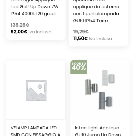
Led Golf Up Down 7W
applique da esterno
IP54 4000k 120 gradi
con 1 portalampada
GU10 IP54 Torre
135,25
€
92,00
€
Iva Inclusa
19,29
€
11,50
€
Iva Inclusa
SCONTO
40%
VELAMP LAMPADA LED
Intec Light Applique
SMD CON FISSAGGIO A
GU10 Jump Up Down