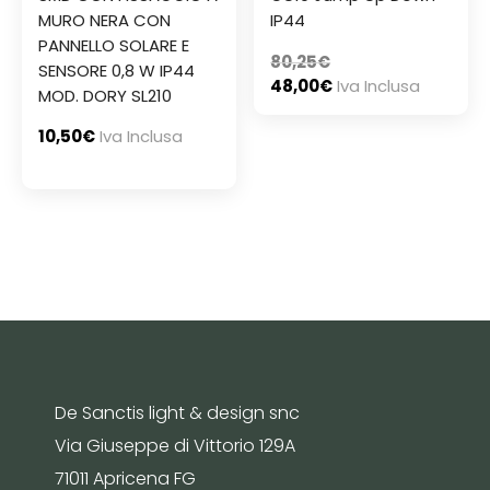
MURO NERA CON
IP44
PANNELLO SOLARE E
80,25
€
SENSORE 0,8 W IP44
48,00
€
Iva Inclusa
MOD. DORY SL210
10,50
€
Iva Inclusa
De Sanctis light & design snc
Via Giuseppe di Vittorio 129A
71011 Apricena FG