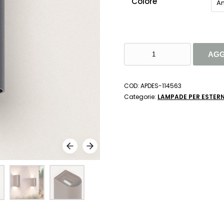
Colore
An
APPLIQUE
AGG
DA
PARETE
PER
COD:
APDES-114563
ESTERNI
Categorie:
LAMPADE PER ESTERN
LED
10W
CCT
OSCILUM
ROUND
-
DE
SANCTIS
LIGHT
&
DESIGN