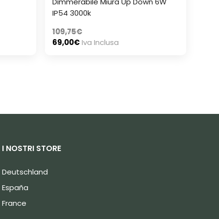
Dimmerabile Miura Up Down 6W
IP54 3000k
109,75
€
69,00
€
Iva Inclusa
I NOSTRI STORE
Deutschland
España
France