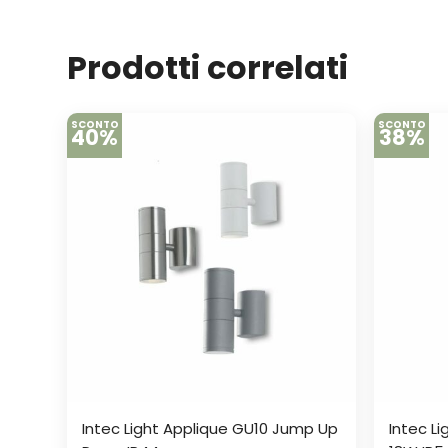
Prodotti correlati
SCONTO
SCONTO
40%
38%
Intec Light Applique GU10 Jump Up
Intec L