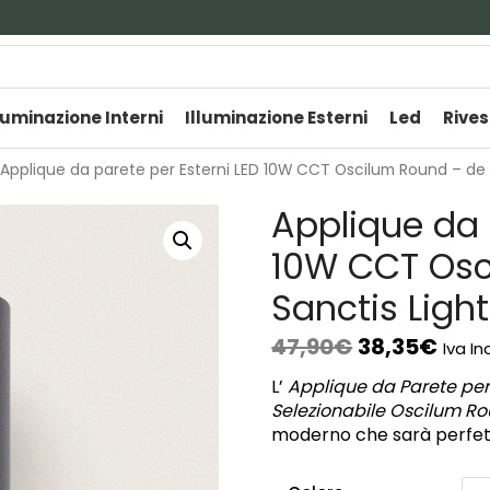
luminazione Interni
Illuminazione Esterni
Led
Rives
Applique da parete per Esterni LED 10W CCT Oscilum Round – de 
Applique da 
10W CCT Osc
Sanctis Ligh
47,90
€
38,35
€
Iva In
L’
Applique da Parete per
Selezionabile Oscilum R
moderno che sarà perfetto