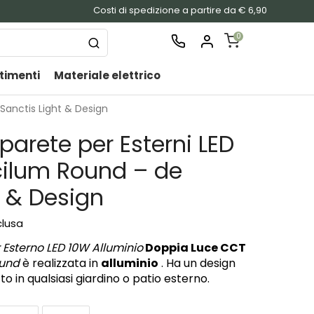
Costi di spedizione a partire da € 6,90
0
timenti
Materiale elettrico
SHOPPING
CART
Sanctis Light & Design
Nessu
parete per Esterni LED
prodo
nel
ilum Round – de
carrel
t & Design
clusa
 Esterno LED 10W Alluminio
Doppia Luce CCT
ound
è realizzata in
alluminio
. Ha un design
 in qualsiasi giardino o patio esterno.