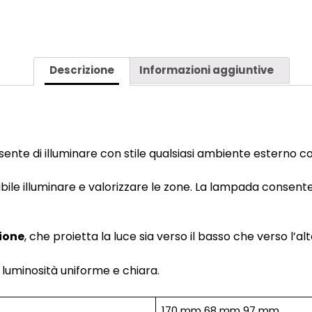
QUANTITÀ
Descrizione
Informazioni aggiuntive
sente di illuminare con stile qualsiasi ambiente esterno com
bile illuminare e valorizzare le zone. La lampada consent
ione
, che proietta la luce sia verso il basso che verso l’alt
 luminosità uniforme e chiara.
170 mm 68 mm 97 mm