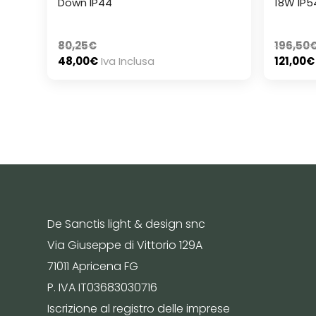
Down IP44
18W IP5
80,25
€
196,50
48,00
€
Iva Inclusa
121,00
€
De Sanctis light & design snc
Via Giuseppe di Vittorio 129A
71011 Apricena FG
P. IVA IT03683030716
Iscrizione al registro delle imprese