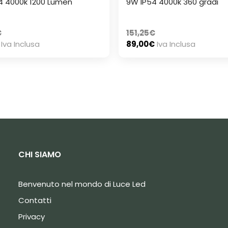
4 4000k 1200 Lumen
9W IP54 4000k 360 gradi
€
151,25
€
Iva Inclusa
89,00
€
Iva Inclusa
CHI SIAMO
Benvenuto nel mondo di Luce Led
Contatti
Privacy