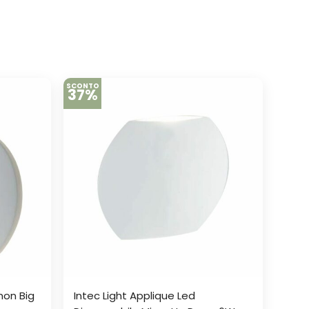
SCONTO
37%
mon Big
Intec Light Applique Led