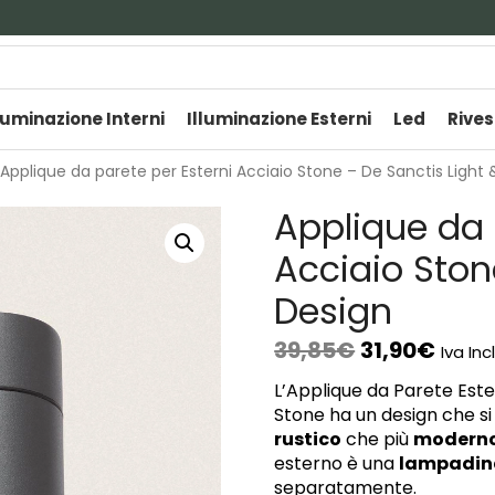
luminazione Interni
Illuminazione Esterni
Led
Rives
Applique da parete per Esterni Acciaio Stone – De Sanctis Light 
Applique da 
Acciaio Ston
Design
39,85
€
31,90
€
Iva Inc
L’Applique da Parete Est
Stone ha un design che s
rustico
che più
modern
esterno è una
lampadin
separatamente.