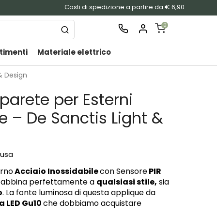
Costi di spedizione a partire da € 6,90
0
timenti
Materiale elettrico
SHOPPING
CART
& Design
Nessu
parete per Esterni
prodo
nel
e – De Sanctis Light &
carrel
lusa
erno
Acciaio Inossidabile
con Sensore
PIR
i abbina perfettamente a
qualsiasi stile,
sia
o
. La fonte luminosa di questa applique da
a LED Gu10
che dobbiamo acquistare