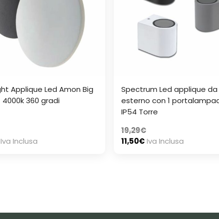
ight Applique Led Amon Big
Spectrum Led applique da
 4000k 360 gradi
esterno con 1 portalampa
IP54 Torre
19,29
€
Iva Inclusa
11,50
€
Iva Inclusa