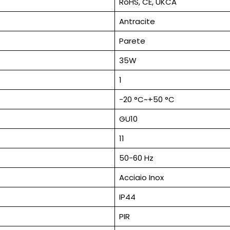
RoHS, CE, UKCA
Antracite
Parete
35W
1
-20 °C~+50 °C
GU10
11
50-60 Hz
Acciaio Inox
IP44
PIR