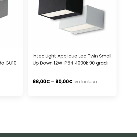
Intec Light Applique Led Twin Small
da GU10
Up Down 12W IP54 4000k 90 gradi
88,00
€
–
90,00
€
Iva Inclusa