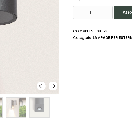
APPLIQUE
AGG
DA
PARETE
PER
COD:
APDES-101656
ESTERNI
Categorie:
LAMPADE PER ESTERN
ACCIAIO
STONE
-
DE
SANCTIS
LIGHT
&
DESIGN
QUANTITÀ