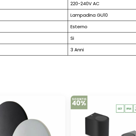
220-240V AC
Lampadina GU10
Esterno
Si
3 Anni
SCONTO
40%