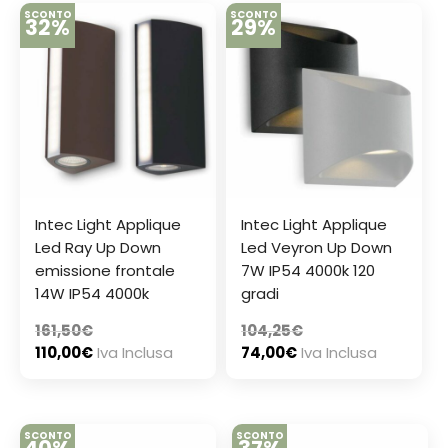
SCONTO
SCONTO
32%
29%
Intec Light Applique
Intec Light Applique
Led Ray Up Down
Led Veyron Up Down
emissione frontale
7W IP54 4000k 120
14W IP54 4000k
gradi
161,50
€
104,25
€
110,00
€
Iva Inclusa
74,00
€
Iva Inclusa
SCONTO
SCONTO