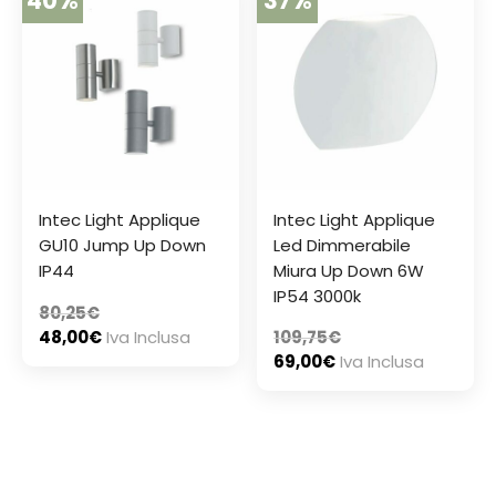
40%
37%
Intec Light Applique
Intec Light Applique
GU10 Jump Up Down
Led Dimmerabile
IP44
Miura Up Down 6W
IP54 3000k
80,25
€
48,00
€
Iva Inclusa
109,75
€
69,00
€
Iva Inclusa