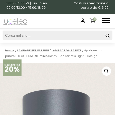
0882 64 55 72 | Lun - Ven
Costi di spedizione a
09:00/13:00 - 15:00/18:00
partire da € 6,90
0
SHOPPING
CART
Home
/
LAMPADE PER ESTERNI
/
LAMPADE DA PARETE
/ Applique da
parete LED CCT 10W Alluminio Denny – de Sanctis Light & Design
SCONTO
20%