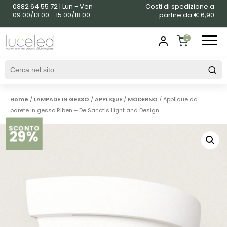
0882 64 55 72 | Lun - Ven
Costi di spedizione a
09:00/13:00 - 15:00/18:00
partire da € 6,90
0
SHOPPING
CART
Home
/
LAMPADE IN GESSO
/
APPLIQUE
/
MODERNO
/ Applique da
parete in gesso Riben – De Sanctis Light and Design
SCONTO
29%