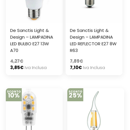
De Sanctis Light &
De Sanctis Light &
Design – LAMPADINA
Design – LAMPADINA
LED BULBO E27 13W
LED REFLECTOR E27 8W
A70
R63
4,27
€
7,89
€
3,85
€
Iva Inclusa
7,10
€
Iva Inclusa
SCONTO
SCONTO
10%
25%