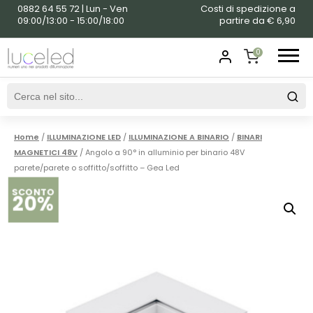
0882 64 55 72 | Lun - Ven
Costi di spedizione a
09:00/13:00 - 15:00/18:00
partire da € 6,90
0
SHOPPING
CART
Home
/
ILLUMINAZIONE LED
/
ILLUMINAZIONE A BINARIO
/
BINARI
MAGNETICI 48V
/ Angolo a 90° in alluminio per binario 48V
parete/parete o soffitto/soffitto – Gea Led
SCONTO
20%