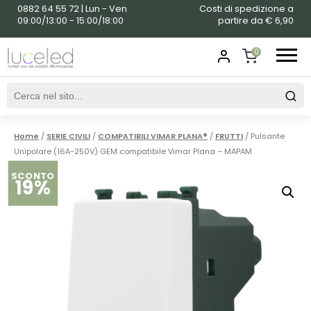
0882 64 55 72 | Lun - Ven
Costi di spedizione a
09:00/13:00 - 15:00/18:00
partire da € 6,90
0
SHOPPING
CART
Home
/
SERIE CIVILI
/
COMPATIBILI VIMAR PLANA®
/
FRUTTI
/ Pulsante
Unipolare (16A-250V) GEM compatibile Vimar Plana – MAPAM
SCONTO
19%