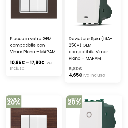
Placca in vetro GEM
Deviatore Spia (16A-
compatibile con
250V) GEM
Vimar Plana – MAPAM
compatibile Vimar
Plana – MAPAM
10,95
€
–
17,80
€
Iva
Inclusa
5,80
€
4,65
€
Iva Inclusa
SCONTO
SCONTO
20%
20%